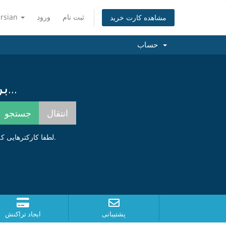
ثبت نام
ورود
ersian
مشاهده کارت خرید
حساب
برای یافتن بهترین نام همینک جستجو کنید...
لطفا کارکترهایی که در عکس زیر مشاهده میکنید را وارد کنید . این مورد برای جلوگیری از ارسال های خودکار میباشد.
پشتیبانی
ایجاد تراکنش