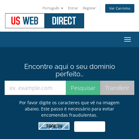
Português
Entrar
Registar
Ver Carrinho
Alter
nave
Encontre aqui o seu domínio
perfeito…
Por favor digite os caracteres que vê na imagem
abaixo. Este passo é necessário para evitar
encomendas fraudulentas.