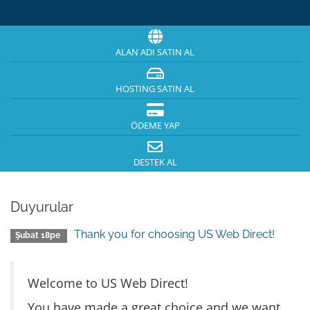
ALAN ADI SATIN AL
HOSTING SATIN AL
ÖDEME YAP
DESTEK AL
Duyurular
Thank you for choosing US Web Direct!
Şubat 18pe
Welcome to US Web Direct!
You have made a great choice and we want