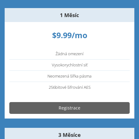
1 Měsíc
$9.99/mo
Žádná omezení
Vysokorychlostní síť
Neomezená šířka pásma
256bitové šifrování AES
Registrace
3 Měsíce