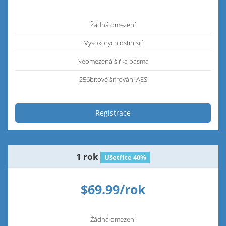
Žádná omezení
Vysokorychlostní síť
Neomezená šířka pásma
256bitové šifrování AES
Registrace
1 rok
Ušetříte 40%
$69.99/rok
Žádná omezení