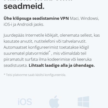
seadmeid.
Ühe klõpsuga seadistamine VPN
Maci, Windowsi,
iOS-i ja Androidi jaoks.
Juurdepääs Internetile kõikjalt, olenemata sellest, kas
kasutate arvutit, nutitelefoni või tahvelarvutit.
Automaatset konfigureerimist toetatakse kõigil
*
suurematel platvormidel
, mis võimaldab teil
piiramatult surfata ilma kodeerimise või keeruka
seadistuseta.
Lihtsalt laadige alla ja ühendage.
* Teisi platvorme saab käsitsi konfigureerida.