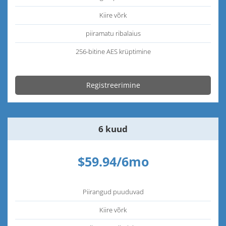
Kiire võrk
piiramatu ribalaius
256-bitine AES krüptimine
Registreerimine
6 kuud
$59.94/6mo
Piirangud puuduvad
Kiire võrk