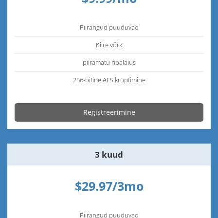
Piirangud puuduvad
Kiire võrk
piiramatu ribalaius
256-bitine AES krüptimine
Registreerimine
3 kuud
$29.97/3mo
Piirangud puuduvad