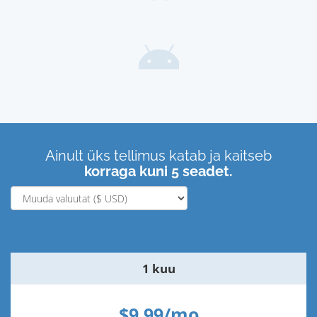
Ainult üks tellimus katab ja kaitseb
korraga kuni 5 seadet.
1 kuu
$9.99/mo