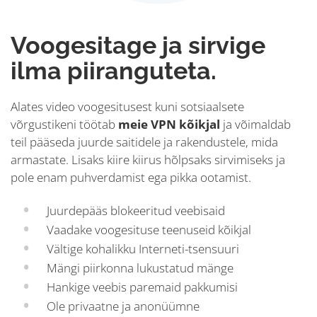
Voogesitage ja sirvige
ilma piiranguteta.
Alates video voogesitusest kuni sotsiaalsete
võrgustikeni töötab
meie VPN kõikjal
ja võimaldab
teil pääseda juurde saitidele ja rakendustele, mida
armastate. Lisaks kiire kiirus hõlpsaks sirvimiseks ja
pole enam puhverdamist ega pikka ootamist.
Juurdepääs blokeeritud veebisaid
Vaadake voogesituse teenuseid kõikjal
Vältige kohalikku Interneti-tsensuuri
Mängi piirkonna lukustatud mänge
Hankige veebis paremaid pakkumisi
Ole privaatne ja anonüümne