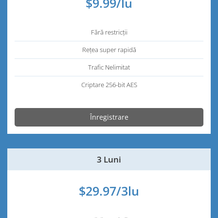
$9.99/lu
Fără restricții
Rețea super rapidă
Trafic Nelimitat
Criptare 256-bit AES
Înregistrare
3 Luni
$29.97/3lu