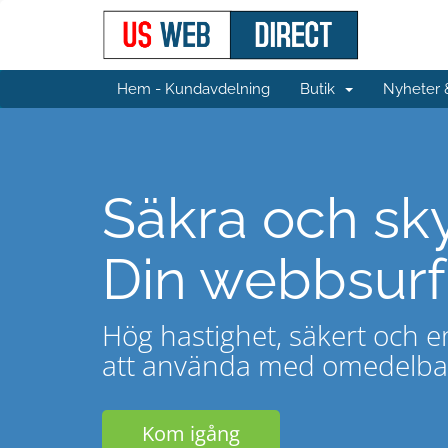
Hem - Kundavdelning
Butik
Nyheter
Säkra och sk
Din webbsurf
Hög hastighet, säkert och e
att använda med omedelbar 
Kom igång