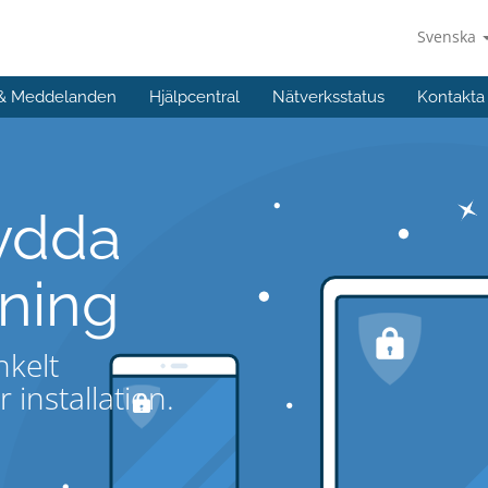
Svenska
 & Meddelanden
Hjälpcentral
Nätverksstatus
Kontakta
ydda
ning
nkelt
installation.