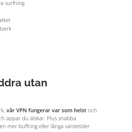
ra surfning
litet
tverk
ddra utan
rk,
vår VPN fungerar var som helst
och
ch appar du älskar. Plus snabba
en mer buffring eller långa väntetider.