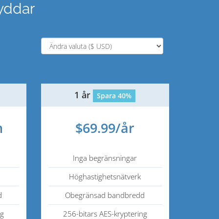
yddar
1 år
Spara 40%
n
$69.99/år
Inga begränsningar
Höghastighetsnätverk
d
Obegränsad bandbredd
ng
256-bitars AES-kryptering