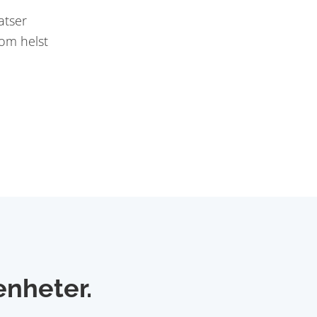
atser
som helst
enheter.