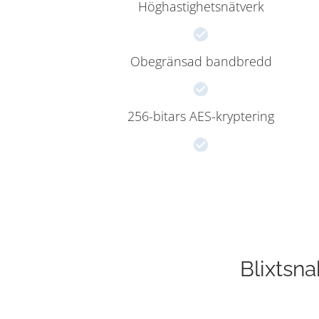
Höghastighetsnätverk
Obegränsad bandbredd
256-bitars AES-kryptering
Blixtsn